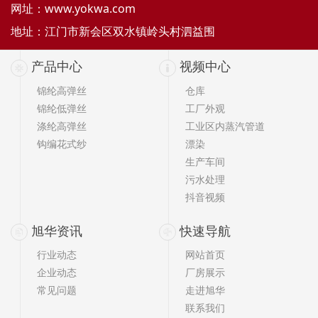
网址：
www.yokwa.com
地址：江门市新会区双水镇岭头村泗益围
产品中心
视频中心
锦纶高弹丝
仓库
锦纶低弹丝
工厂外观
涤纶高弹丝
工业区内蒸汽管道
钩编花式纱
漂染
生产车间
污水处理
抖音视频
旭华资讯
快速导航
行业动态
网站首页
企业动态
厂房展示
常见问题
走进旭华
联系我们