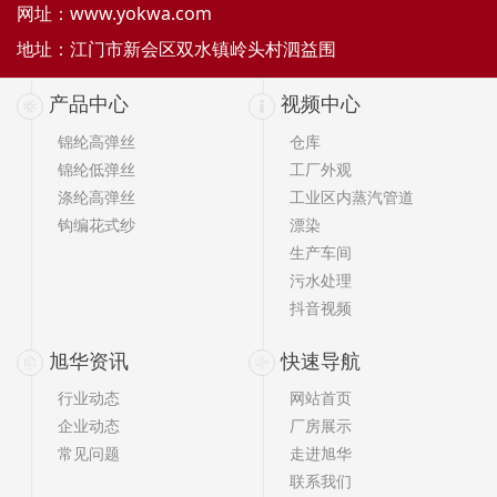
网址：
www.yokwa.com
地址：江门市新会区双水镇岭头村泗益围
产品中心
视频中心
锦纶高弹丝
仓库
锦纶低弹丝
工厂外观
涤纶高弹丝
工业区内蒸汽管道
钩编花式纱
漂染
生产车间
污水处理
抖音视频
旭华资讯
快速导航
行业动态
网站首页
企业动态
厂房展示
常见问题
走进旭华
联系我们