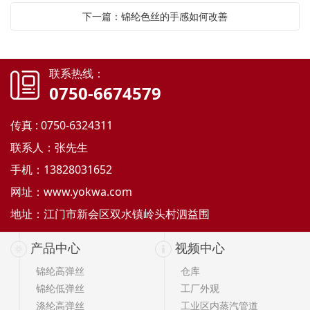
下一篇：锦纶色丝的手感如何改善
联系热线：
0750-6674579
传真 : 0750-6324311
联系人：张先生
手机：13828031652
网址：
www.yokwa.com
地址：江门市新会区双水镇岭头村泗益围
产品中心
视频中心
锦纶高弹丝
仓库
锦纶低弹丝
工厂外观
涤纶高弹丝
工业区内蒸汽管道