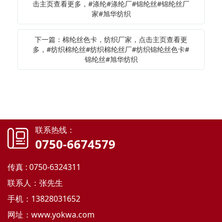
击主页查看更多，#涤纶#涤纶厂#锦纶丝#锦纶丝厂
家#旭华纺织
下一篇：棉纶丝色卡，纺织厂家，点击主页查看更
多，#纺织棉纶丝#纺织棉纶丝厂#纺织锦纶丝色卡#
锦纶丝#旭华纺织
联系热线：
0750-6674579
传真 : 0750-6324311
联系人：张先生
手机：13828031652
网址：
www.yokwa.com