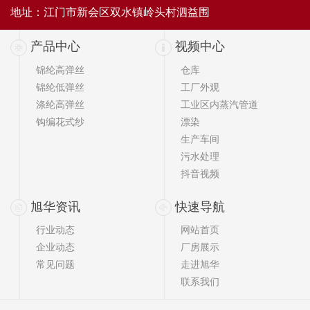
地址：江门市新会区双水镇岭头村泗益围
产品中心
视频中心
锦纶高弹丝
仓库
锦纶低弹丝
工厂外观
涤纶高弹丝
工业区内蒸汽管道
钩编花式纱
漂染
生产车间
污水处理
抖音视频
旭华资讯
快速导航
行业动态
网站首页
企业动态
厂房展示
常见问题
走进旭华
联系我们