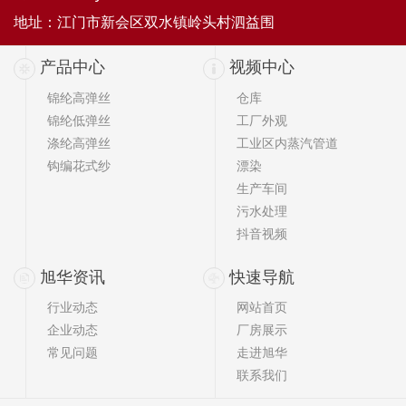
地址：江门市新会区双水镇岭头村泗益围
产品中心
视频中心
锦纶高弹丝
仓库
锦纶低弹丝
工厂外观
涤纶高弹丝
工业区内蒸汽管道
钩编花式纱
漂染
生产车间
污水处理
抖音视频
旭华资讯
快速导航
行业动态
网站首页
企业动态
厂房展示
常见问题
走进旭华
联系我们